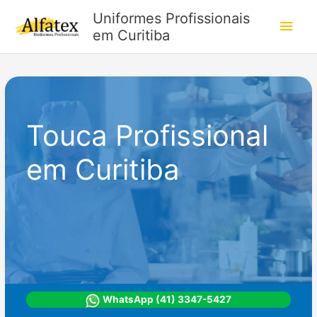
Ir
Uniformes Profissionais
Men
para
em Curitiba
o
princ
conteúdo
Touca
Touca Profissional
em Curitiba
WhatsApp (41) 3347-5427