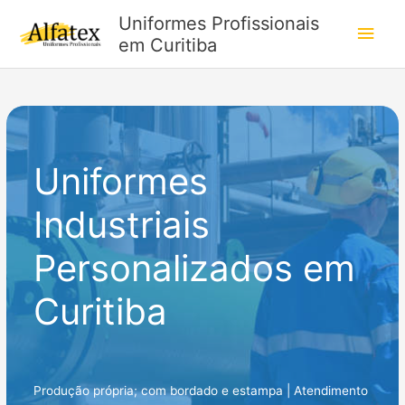
Ir
Uniformes Profissionais
Men
para
em Curitiba
o
princ
conteúdo
Uniformes
Industriais
Personalizados em
Curitiba
Produção própria; com bordado e estampa | Atendimento